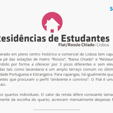
S
perado em pleno centro histórico e comercial de Lisboa tem cap
 a pé das estações de metro “Rossio”, “Baixa Chiado” e “Restau
vidido por forma a oferecer por 3 pisos diferentes e sem elev
hadas tais como lavandaria e um amplo terraço comum no últi
idade Portuguesa e Estrangeira. Para raparigas, há igualmente qu
ntes que procuram o perfil "ambiente e convívio". O Flat é u
ais.
s quartos individuais. O valor da renda difere consoante tam
ente da escolha do quarto,
acrescem mensalmente despesas f
-------------------------------------